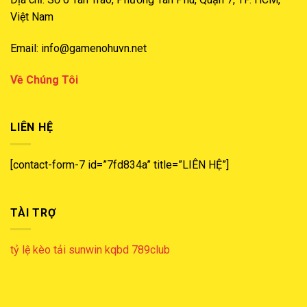
Việt Nam
Email:
info@gamenohuvn.net
Về Chúng Tôi
LIÊN HỆ
[contact-form-7 id=”7fd834a” title=”LIÊN HỆ”]
TÀI TRỢ
tỷ lệ kèo
tải sunwin
kqbd
789club