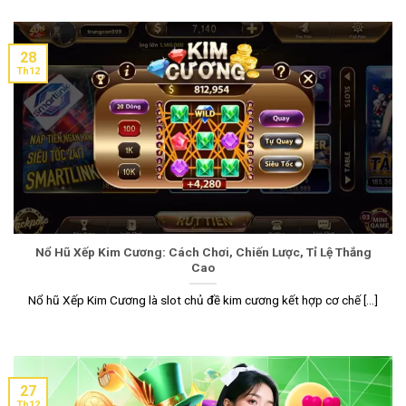
28
Th12
Nổ Hũ Xếp Kim Cương: Cách Chơi, Chiến Lược, Tỉ Lệ Thắng
Cao
Nổ hũ Xếp Kim Cương là slot chủ đề kim cương kết hợp cơ chế [...]
27
Th12