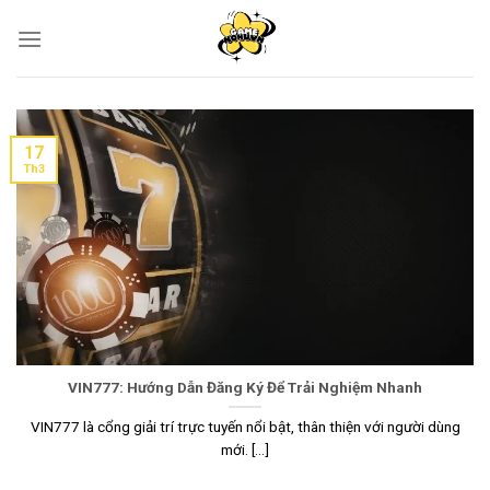
Bỏ
qua
nội
dung
17
Th3
VIN777: Hướng Dẫn Đăng Ký Để Trải Nghiệm Nhanh
VIN777 là cổng giải trí trực tuyến nổi bật, thân thiện với người dùng
mới. [...]