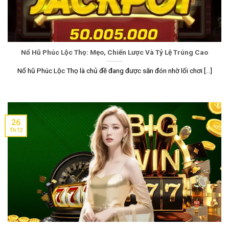
Nổ Hũ Phúc Lộc Thọ: Mẹo, Chiến Lược Và Tỷ Lệ Trúng Cao
Nổ hũ Phúc Lộc Thọ là chủ đề đang được săn đón nhờ lối chơi [...]
26
Th12