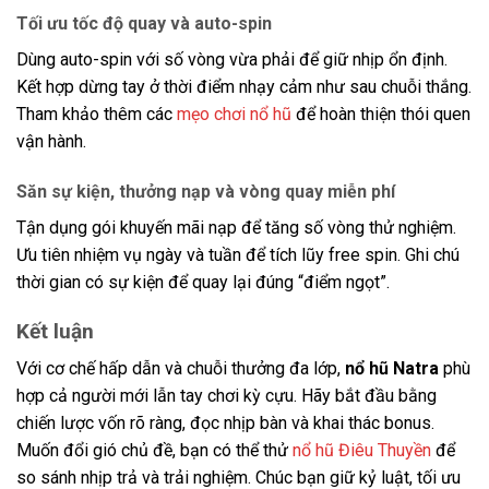
Tối ưu tốc độ quay và auto-spin
Dùng auto-spin với số vòng vừa phải để giữ nhịp ổn định.
Kết hợp dừng tay ở thời điểm nhạy cảm như sau chuỗi thắng.
Tham khảo thêm các
mẹo chơi nổ hũ
để hoàn thiện thói quen
vận hành.
Săn sự kiện, thưởng nạp và vòng quay miễn phí
Tận dụng gói khuyến mãi nạp để tăng số vòng thử nghiệm.
Ưu tiên nhiệm vụ ngày và tuần để tích lũy free spin. Ghi chú
thời gian có sự kiện để quay lại đúng “điểm ngọt”.
Kết luận
Với cơ chế hấp dẫn và chuỗi thưởng đa lớp,
nổ hũ Natra
phù
hợp cả người mới lẫn tay chơi kỳ cựu. Hãy bắt đầu bằng
chiến lược vốn rõ ràng, đọc nhịp bàn và khai thác bonus.
Muốn đổi gió chủ đề, bạn có thể thử
nổ hũ Điêu Thuyền
để
so sánh nhịp trả và trải nghiệm. Chúc bạn giữ kỷ luật, tối ưu