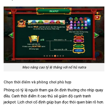
Mẹo nâng cao tỷ lệ thắng với nổ hũ natra
Chọn thời điểm và phòng chơi phù hợp
Phòng có tỷ lệ người tham gia ổn định thường cho nhịp quay
đều. Canh thời điểm ít cao thủ sẽ giảm độ cạnh tranh
jackpot. Lịch chơi cố định giúp bạn đọc thói quen bàn rõ hơn.