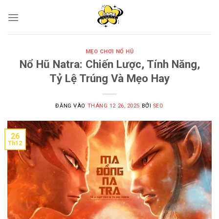
Bỏ
qua
nội
dung
MẸO CHƠI NỔ HŨ
Nổ Hũ Natra: Chiến Lược, Tính Năng,
Tỷ Lệ Trúng Và Mẹo Hay
ĐĂNG VÀO
THÁNG 12 26, 2025
BỞI
SEO
26
Th12