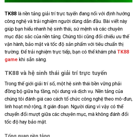
TK88
là nền tảng giải trí trực tuyến đang nổi với định hướng
công nghệ và trải nghiệm người dùng dẫn đầu. Bài viết này
giúp bạn hiểu nhanh hệ sinh thái, sứ mệnh và các chuyên
mục đặc sắc của nền tảng. Chúng tôi cũng đối chiếu ưu thế
vận hành, bảo mật và tốc độ sản phẩm với tiêu chuẩn thị
trường. Để trải nghiệm trực tiếp, bạn có thể khám phá
TK88
game
khi sẵn sàng.
TK88 và hệ sinh thái giải trí trực tuyến
Trong thế giới giải trí số, một hệ sinh thái bền vững phải
đồng bộ giữa hạ tầng, nội dung và dịch vụ. Nền tảng của
chúng tôi đánh giá cao cách tổ chức công nghệ theo mô-đun,
linh hoạt mở rộng, ít gián đoạn. Người dùng vì vậy có thể
chuyển đổi mượt giữa các chuyên mục, mà không đánh đổi
tốc độ hay bảo mật.
Tổng quan nền tảng