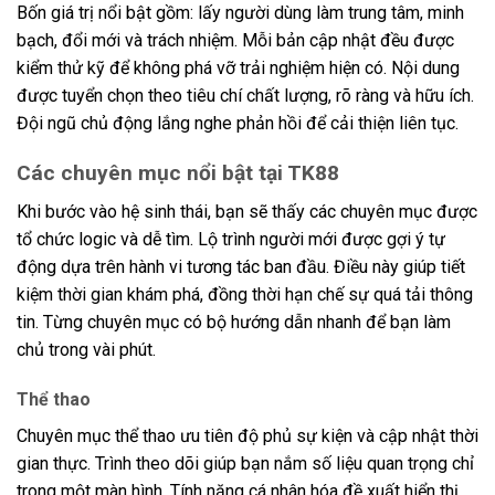
Bốn giá trị nổi bật gồm: lấy người dùng làm trung tâm, minh
bạch, đổi mới và trách nhiệm. Mỗi bản cập nhật đều được
kiểm thử kỹ để không phá vỡ trải nghiệm hiện có. Nội dung
được tuyển chọn theo tiêu chí chất lượng, rõ ràng và hữu ích.
Đội ngũ chủ động lắng nghe phản hồi để cải thiện liên tục.
Các chuyên mục nổi bật tại TK88
Khi bước vào hệ sinh thái, bạn sẽ thấy các chuyên mục được
tổ chức logic và dễ tìm. Lộ trình người mới được gợi ý tự
động dựa trên hành vi tương tác ban đầu. Điều này giúp tiết
kiệm thời gian khám phá, đồng thời hạn chế sự quá tải thông
tin. Từng chuyên mục có bộ hướng dẫn nhanh để bạn làm
chủ trong vài phút.
Thể thao
Chuyên mục thể thao ưu tiên độ phủ sự kiện và cập nhật thời
gian thực. Trình theo dõi giúp bạn nắm số liệu quan trọng chỉ
trong một màn hình. Tính năng cá nhân hóa đề xuất hiển thị