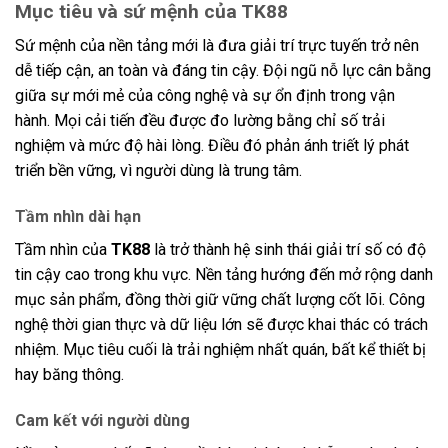
Mục tiêu và sứ mệnh của TK88
Sứ mệnh của nền tảng mới là đưa giải trí trực tuyến trở nên
dễ tiếp cận, an toàn và đáng tin cậy. Đội ngũ nỗ lực cân bằng
giữa sự mới mẻ của công nghệ và sự ổn định trong vận
hành. Mọi cải tiến đều được đo lường bằng chỉ số trải
nghiệm và mức độ hài lòng. Điều đó phản ánh triết lý phát
triển bền vững, vì người dùng là trung tâm.
Tầm nhìn dài hạn
Tầm nhìn của
TK88
là trở thành hệ sinh thái giải trí số có độ
tin cậy cao trong khu vực. Nền tảng hướng đến mở rộng danh
mục sản phẩm, đồng thời giữ vững chất lượng cốt lõi. Công
nghệ thời gian thực và dữ liệu lớn sẽ được khai thác có trách
nhiệm. Mục tiêu cuối là trải nghiệm nhất quán, bất kể thiết bị
hay băng thông.
Cam kết với người dùng